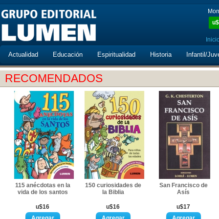
Mon
u$
Inici
Actualidad
Educación
Espiritualidad
Historia
Infantil/Juv
RECOMENDADOS
115 anécdotas en la
150 curiosidades de
San Francisco de
vida de los santos
la Biblia
Asís
u$16
u$16
u$17