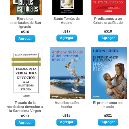
Ejercicios
Santo Tomás de
Predicamos a un
espirituales de San
Aquino
Cristo crucificado
Ignacio
u$17
u$18
u$16
Tratado de la
Autoliberación
El primer amor del
verdadera devoción a
interior
mundo
la Santísima Virgen
u$18
u$21
u$13