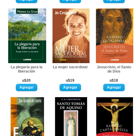
La plegaria para la
La mujer sacerdotal
Jesucristo, el Santo
liberación
de Dios
u$20
u$19
u$18