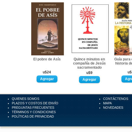
El pobre de Asís
Quince minutos en
Guía para 
compañía de Jesús
historia de
sacramentado
u$24
u$
u$9
QUIENES SOMOS
CONTÁCTENOS
PLAZOS Y COSTOS DE ENVÍO
MAPA
PREGUNTAS FRECUENTES
NOVEDADES
TÉRMINOS Y CONDICIONES
POLÍTICAS DE PRIVACIDAD